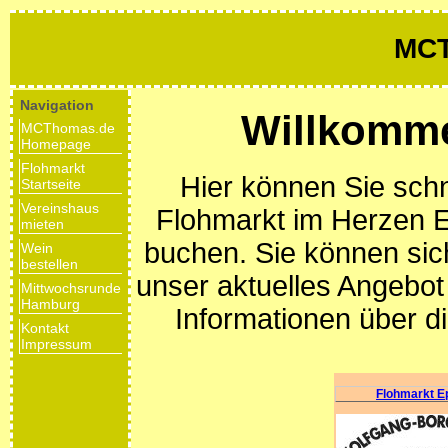
MCT
Navigation
Willkomm
MCThomas.de
Homepage
Flohmarkt
Hier können Sie sch
Startseite
Vereinshaus
Flohmarkt im Herzen E
mieten
buchen. Sie können sic
Wein
bestellen
unser aktuelles Angebo
Mittwochsrunde
Hamburg
Informationen über 
Kontakt
Impressum
Flohmarkt E